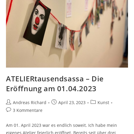
ATELIERtausendsassa – Die
Eröffnung am 01.04.2023
Beitrags-
Beitrag
Beitrags-
Andreas Richard
April 23, 2023
Kunst
Autor:
veröffentlicht:
Kategorie:
Beitrags-
3 Kommentare
Kommentare:
Am 01. April 2023 war es endlich soweit. Ich habe mein
eigenes Atelier feierlich eröffnet. Bereits seit über drei