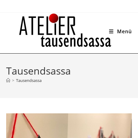
Zum
Inhalt
springen
Menü
Tausendsassa
>
Tausendsassa